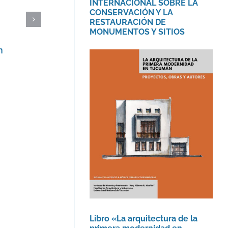
INTERNACIONAL SOBRE LA
CONSERVACIÓN Y LA
RESTAURACIÓN DE
MONUMENTOS Y SITIOS
m
Protegido: García Santa Cruz,
Mauro Gabriel
1 agosto, 2016
Libro «La arquitectura
de la primera
modernidad en
Tucumán.»
Novedades
Libro «La arquitectura de la