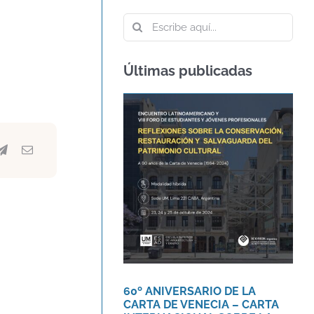
Buscar:
Últimas publicadas
60º ANIVERSARIO DE
LA CARTA DE VENECIA
– CARTA
INTERNACIONAL
SOBRE LA
CONSERVACIÓN Y LA
RESTAURACIÓN DE
MONUMENTOS Y
SITIOS
Agenda
Novedades
60º ANIVERSARIO DE LA
CARTA DE VENECIA – CARTA