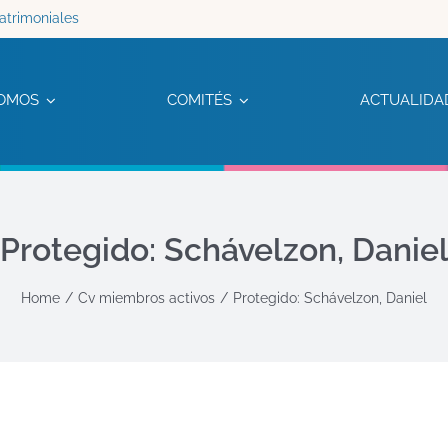
atrimoniales
OMOS
COMITÉS
ACTUALIDA
Protegido: Schávelzon, Danie
Home
Cv miembros activos
Protegido: Schávelzon, Daniel