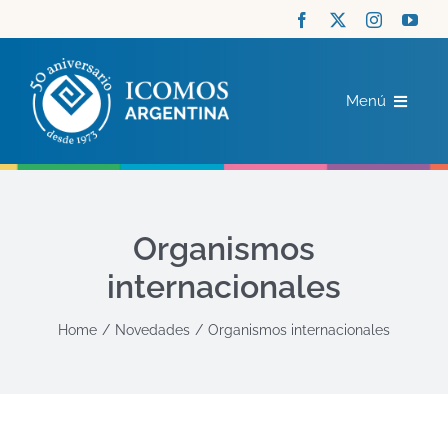
Saltar
al
contenido
Menú
ICOMOS
COMITÉS
Organismos
internacionales
ACTUALIDAD
Home
Novedades
Organismos internacionales
RECURSOS
CONTACTO