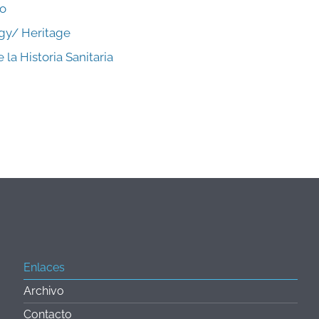
no
ogy/ Heritage
la Historia Sanitaria
Enlaces
Archivo
Contacto