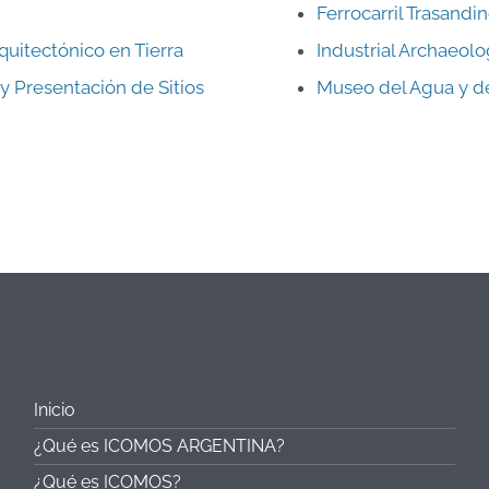
Ferrocarril Trasandi
uitectónico en Tierra
Industrial Archaeol
 y Presentación de Sitios
Museo del Agua y de 
Inicio
¿Qué es ICOMOS ARGENTINA?
¿Qué es ICOMOS?