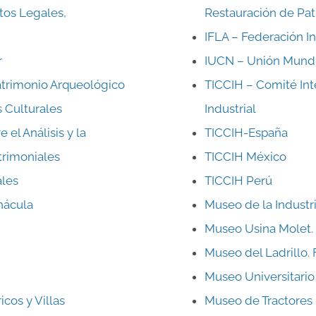
tos Legales,
Restauración de Pat
IFLA – Federación In
r
IUCN – Unión Mundia
atrimonio Arqueológico
TICCIH – Comité Int
 Culturales
Industrial
el Análisis y la
TICCIH-España
trimoniales
TICCIH México
ales
TICCIH Perú
nácula
Museo de la Industr
Museo Usina Molet.
Museo del Ladrillo.
Museo Universitario
cos y Villas
Museo de Tractores