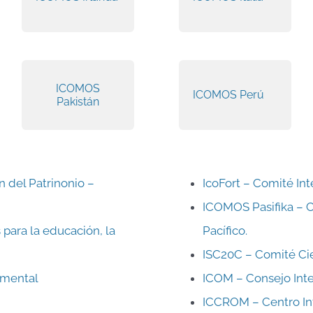
ICOMOS
ICOMOS Perú
Pakistán
n del Patrinonio –
IcoFort – Comité Int
ICOMOS Pasifika – Co
para la educación, la
Pacífico.
ISC20C – Comité Cien
umental
ICOM – Consejo Int
ICCROM – Centro Int