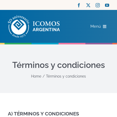
Saltar
al
contenido
Menú
ICOMOS
COMITÉS
Términos y condiciones
ACTUALIDAD
Home
Términos y condiciones
RECURSOS
CONTACTO
A) TÉRMINOS Y CONDICIONES