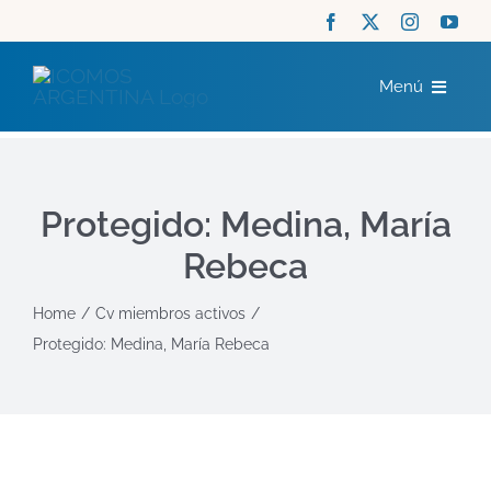
Saltar
al
Menú
contenido
ICOMOS
Protegido: Medina, María
COMITÉS
Rebeca
ACTUALIDAD
Home
Cv miembros activos
Protegido: Medina, María Rebeca
RECURSOS
CONTACTO