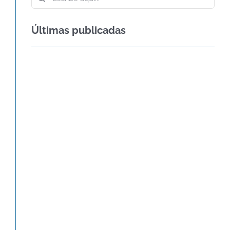
Últimas publicadas
60º ANIVERSARIO DE LA CARTA DE
VENECIA – CARTA
INTERNACIONAL SOBRE LA
CONSERVACIÓN Y LA
RESTAURACIÓN DE
MONUMENTOS Y SITIOS
Agenda
Novedades