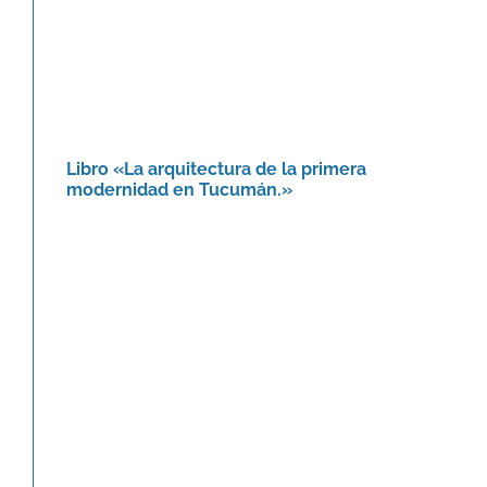
Libro «La arquitectura de la primera
modernidad en Tucumán.»
Le Corbusier. Memoria, símbolo y
poesía: una arquitectura
trascendental.