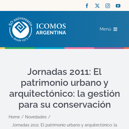
Saltar
al
contenido
Menú
ICOMOS
COMITÉS
Jornadas 2011: El
patrimonio urbano y
ACTUALIDAD
arquitectónico: la gestión
RECURSOS
para su conservación
Home
Novedades
CONTACTO
Jornadas 2011: El patrimonio urbano y arquitectónico: la