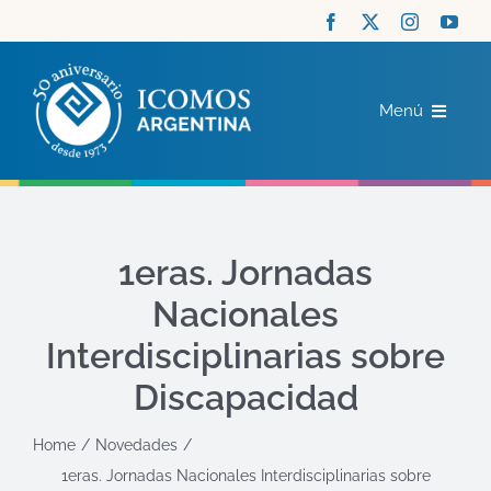
Saltar
al
contenido
Menú
ICOMOS
COMITÉS
1eras. Jornadas
Nacionales
ACTUALIDAD
Interdisciplinarias sobre
RECURSOS
Discapacidad
Home
Novedades
CONTACTO
1eras. Jornadas Nacionales Interdisciplinarias sobre