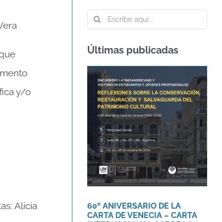
Buscar:
Vera
Últimas publicadas
 que
limento
60º ANIVERSARIO DE
LA CARTA DE VENECIA
fica y/o
– CARTA
INTERNACIONAL
SOBRE LA
CONSERVACIÓN Y LA
RESTAURACIÓN DE
MONUMENTOS Y
SITIOS
Agenda
Novedades
s: Alicia
60º ANIVERSARIO DE LA
CARTA DE VENECIA – CARTA