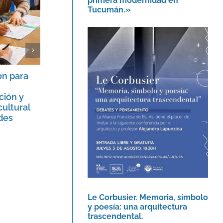
primera modernidad en
Tucumán.»
ón para
Siete años de la inscripción de la
Le Corbusier. Memoria,
Casa Curutchet en la Lista de
símbolo y poesía: una
ción y
Patrimonio Mundial de la
arquitectura
cultural
UNESCO.
trascendental.
des
17 julio, 2023
Agenda
Le Corbusier. Memoria, símbolo
y poesía: una arquitectura
trascendental.