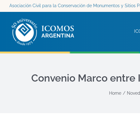
Saltar
Asociación Civil para la Conservación de Monumentos y Sitios P
al
contenido
IC
Convenio Marco entre I
Home
Noved