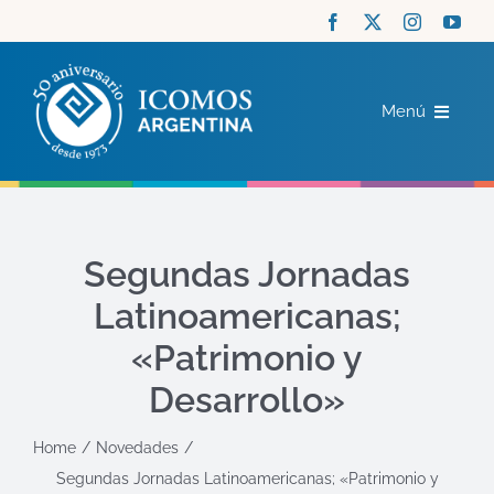
Saltar
al
contenido
Menú
ICOMOS
COMITÉS
Segundas Jornadas
Latinoamericanas;
ACTUALIDAD
«Patrimonio y
RECURSOS
Desarrollo»
Home
Novedades
CONTACTO
Segundas Jornadas Latinoamericanas; «Patrimonio y