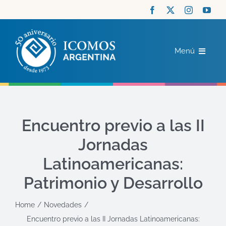
Saltar
al
contenido
Menú
ICOMOS
COMITÉS
Encuentro previo a las II
Jornadas
ACTUALIDAD
Latinoamericanas:
RECURSOS
Patrimonio y Desarrollo
Home
Novedades
CONTACTO
Encuentro previo a las II Jornadas Latinoamericanas: