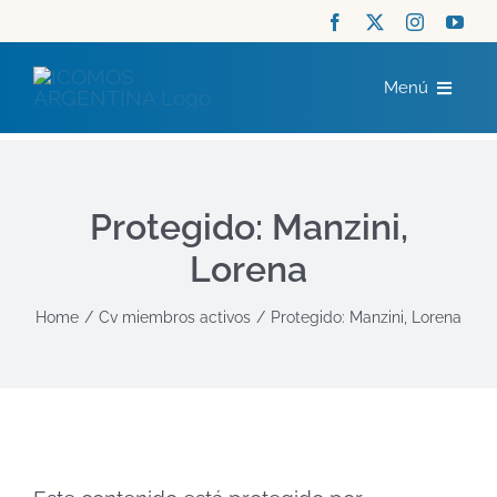
Saltar
al
Menú
contenido
ICOMOS
Protegido: Manzini,
COMITÉS
Lorena
ACTUALIDAD
Home
Cv miembros activos
Protegido: Manzini, Lorena
RECURSOS
CONTACTO