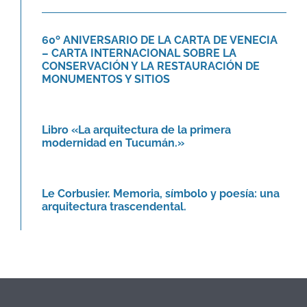
CONSERVACIÓN Y LA
RESTAURACIÓN DE
60º ANIVERSARIO DE LA CARTA DE VENECIA
MONUMENTOS Y SITIOS
– CARTA INTERNACIONAL SOBRE LA
Agenda
Novedades
CONSERVACIÓN Y LA RESTAURACIÓN DE
MONUMENTOS Y SITIOS
Libro «La arquitectura de la
primera modernidad en Tucumán.»
Novedades
Libro «La arquitectura de la primera
modernidad en Tucumán.»
Le Corbusier. Memoria, símbolo y
poesía: una arquitectura
trascendental.
Le Corbusier. Memoria, símbolo y poesía: una
Agenda
arquitectura trascendental.