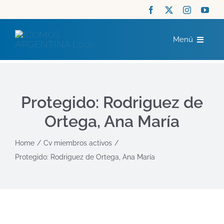
Saltar
al
Menú
contenido
ICOMOS
Protegido: Rodriguez de
COMITÉS
Ortega, Ana María
ACTUALIDAD
Home
Cv miembros activos
Protegido: Rodriguez de Ortega, Ana María
RECURSOS
CONTACTO