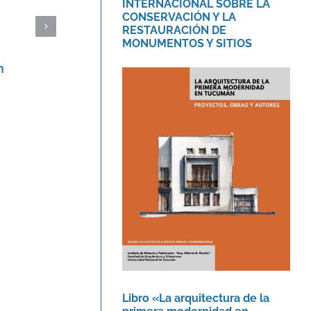
INTERNACIONAL SOBRE LA
CONSERVACIÓN Y LA
RESTAURACIÓN DE
MONUMENTOS Y SITIOS
m
Protegido: García Santa Cruz,
Mauro Gabriel
1 agosto, 2016
Libro «La arquitectura
de la primera
modernidad en
Tucumán.»
Novedades
Libro «La arquitectura de la