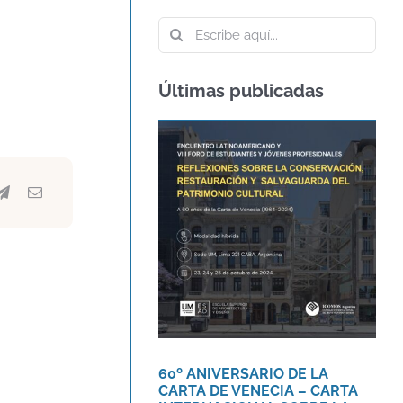
Buscar:
Últimas publicadas
60º ANIVERSARIO DE
LA CARTA DE VENECIA
– CARTA
INTERNACIONAL
SOBRE LA
CONSERVACIÓN Y LA
RESTAURACIÓN DE
MONUMENTOS Y
SITIOS
Agenda
Novedades
60º ANIVERSARIO DE LA
CARTA DE VENECIA – CARTA