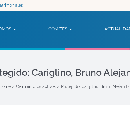
atrimoniales
OMOS
COMITÉS
ACTUALIDA
tegido: Cariglino, Bruno Aleja
Home
Cv miembros activos
Protegido: Cariglino, Bruno Alejandr