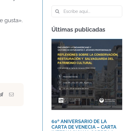
Buscar:
Me gusta».
Últimas publicadas
60º ANIVERSARIO DE
LA CARTA DE VENECIA
– CARTA
INTERNACIONAL
SOBRE LA
CONSERVACIÓN Y LA
RESTAURACIÓN DE
MONUMENTOS Y
SITIOS
Agenda
Novedades
60º ANIVERSARIO DE LA
CARTA DE VENECIA – CARTA