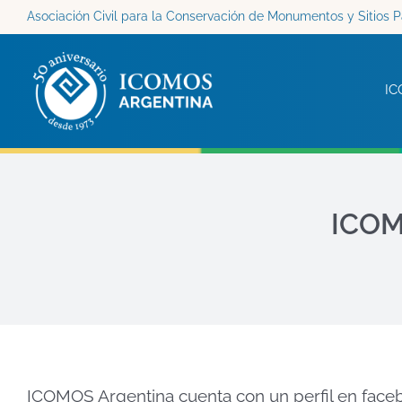
Saltar
Asociación Civil para la Conservación de Monumentos y Sitios P
al
contenido
IC
ICOM
ICOMOS Argentina cuenta con un perfil en faceb