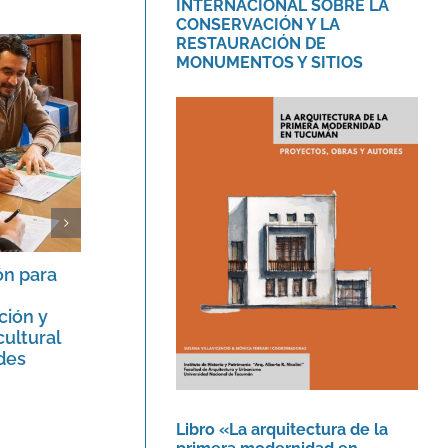
INTERNACIONAL SOBRE LA
CONSERVACIÓN Y LA
RESTAURACIÓN DE
MONUMENTOS Y SITIOS
Libro «La arquitectura
de la primera
modernidad en
Tucumán.»
ón para
Siete años de la inscripción de la
Novedades
Casa Curutchet en la Lista de
ción y
Patrimonio Mundial de la
cultural
UNESCO.
des
17 julio, 2023
Libro «La arquitectura de la