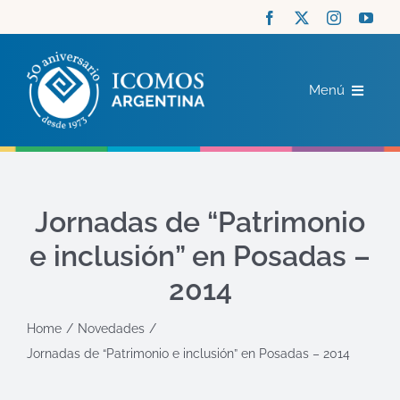
Saltar
al
contenido
Menú
ICOMOS
COMITÉS
Jornadas de “Patrimonio
e inclusión” en Posadas –
ACTUALIDAD
2014
RECURSOS
Home
Novedades
Jornadas de “Patrimonio e inclusión” en Posadas – 2014
CONTACTO