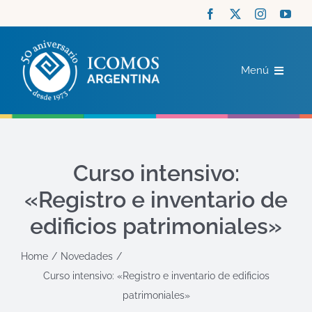
Saltar
al
contenido
Menú
ICOMOS
COMITÉS
Curso intensivo:
«Registro e inventario de
ACTUALIDAD
edificios patrimoniales»
RECURSOS
Home
Novedades
Curso intensivo: «Registro e inventario de edificios
CONTACTO
patrimoniales»