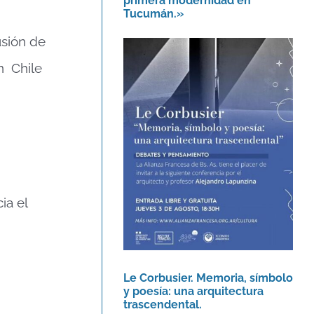
primera modernidad en
Tucumán.»
usión de
n Chile
Le Corbusier. Memoria,
símbolo y poesía: una
arquitectura
trascendental.
Agenda
ia el
Le Corbusier. Memoria, símbolo
y poesía: una arquitectura
trascendental.