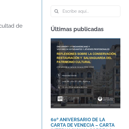
Buscar:
cultad de
Últimas publicadas
60º ANIVERSARIO DE
LA CARTA DE VENECIA
– CARTA
INTERNACIONAL
SOBRE LA
CONSERVACIÓN Y LA
RESTAURACIÓN DE
MONUMENTOS Y
SITIOS
Agenda
Novedades
60º ANIVERSARIO DE LA
CARTA DE VENECIA – CARTA