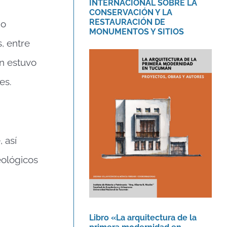
INTERNACIONAL SOBRE LA
CONSERVACIÓN Y LA
RESTAURACIÓN DE
io
MONUMENTOS Y SITIOS
, entre
én estuvo
es.
Libro «La arquitectura
de la primera
modernidad en
Tucumán.»
 así
Novedades
eológicos
Libro «La arquitectura de la