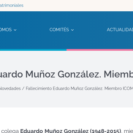
atrimoniales
OMOS
COMITÉS
ACTUALIDA
duardo Muñoz González. Miemb
Novedades
Fallecimiento Eduardo Muñoz González. Miembro ICOM
o colega
Eduardo Muñoz González (1948-2015)
, mi