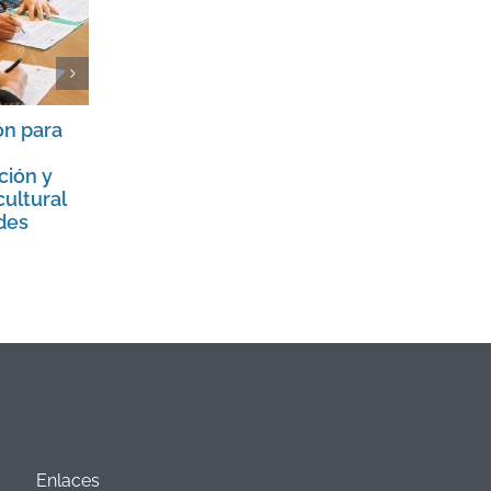
ón para
Siete años de la inscripción de la
Casa Curutchet en la Lista de
ción y
Patrimonio Mundial de la
cultural
UNESCO.
des
17 julio, 2023
Enlaces