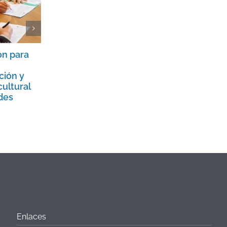
ón para
Siete años de la inscripción de la
Casa Curutchet en la Lista de
ción y
Patrimonio Mundial de la
cultural
UNESCO.
des
17 julio, 2023
Enlaces