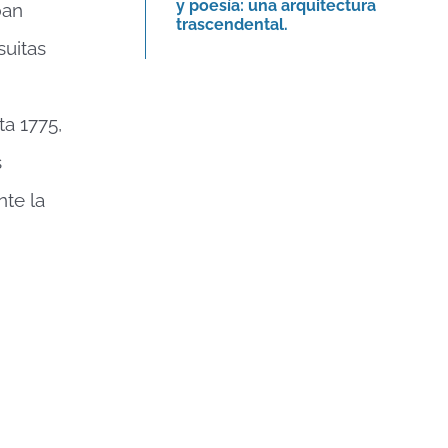
y poesía: una arquitectura
ban
trascendental.
suitas
a 1775,
s
nte la