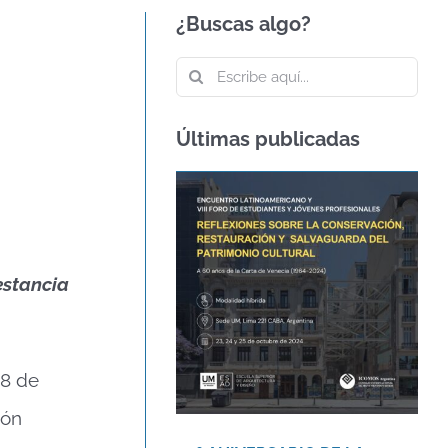
¿Buscas algo?
Buscar:
Últimas publicadas
60º ANIVERSARIO DE
LA CARTA DE VENECIA
– CARTA
INTERNACIONAL
estancia
SOBRE LA
CONSERVACIÓN Y LA
RESTAURACIÓN DE
MONUMENTOS Y
SITIOS
18 de
Agenda
Novedades
ión