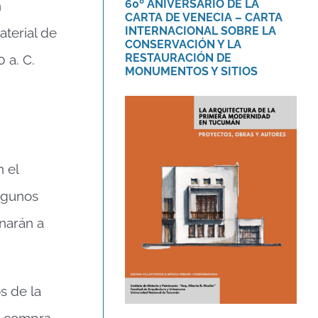
60º ANIVERSARIO DE LA
n
CARTA DE VENECIA – CARTA
INTERNACIONAL SOBRE LA
aterial de
CONSERVACIÓN Y LA
RESTAURACIÓN DE
 a. C.
MONUMENTOS Y SITIOS
 el
Libro «La arquitectura
de la primera
lgunos
modernidad en
Tucumán.»
narán a
Novedades
s de la
n, compra