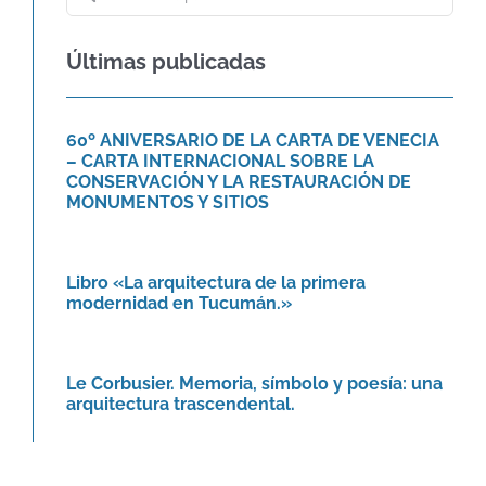
60º ANIVERSARIO DE LA CARTA DE
VENECIA – CARTA
Últimas publicadas
INTERNACIONAL SOBRE LA
CONSERVACIÓN Y LA
RESTAURACIÓN DE
60º ANIVERSARIO DE LA CARTA DE VENECIA
MONUMENTOS Y SITIOS
– CARTA INTERNACIONAL SOBRE LA
Agenda
Novedades
CONSERVACIÓN Y LA RESTAURACIÓN DE
MONUMENTOS Y SITIOS
Libro «La arquitectura de la
primera modernidad en Tucumán.»
Novedades
Libro «La arquitectura de la primera
modernidad en Tucumán.»
Le Corbusier. Memoria, símbolo y
poesía: una arquitectura
trascendental.
Le Corbusier. Memoria, símbolo y poesía: una
Agenda
arquitectura trascendental.