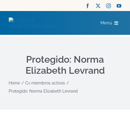
Saltar
al
Menú
contenido
ICOMOS
Protegido: Norma
COMITÉS
Elizabeth Levrand
ACTUALIDAD
Home
Cv miembros activos
Protegido: Norma Elizabeth Levrand
RECURSOS
CONTACTO