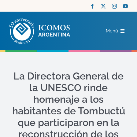
Saltar
al
contenido
Menú
ICOMOS
COMITÉS
La Directora General de
la UNESCO rinde
ACTUALIDAD
homenaje a los
RECURSOS
habitantes de Tombuctú
que participaron en la
CONTACTO
reconstrucción de los