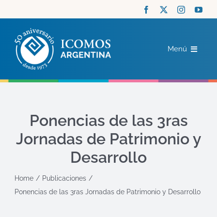
Saltar
al
contenido
Menú
ICOMOS
COMITÉS
Ponencias de las 3ras
Jornadas de Patrimonio y
ACTUALIDAD
Desarrollo
RECURSOS
Home
Publicaciones
Ponencias de las 3ras Jornadas de Patrimonio y Desarrollo
CONTACTO