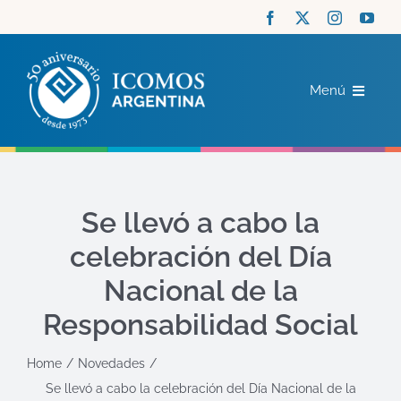
Saltar
al
contenido
Menú
ICOMOS
COMITÉS
Se llevó a cabo la
celebración del Día
ACTUALIDAD
Nacional de la
RECURSOS
Responsabilidad Social
Home
Novedades
CONTACTO
Se llevó a cabo la celebración del Día Nacional de la