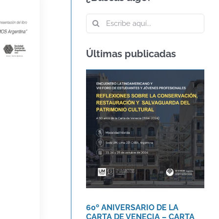
Buscar:
Últimas publicadas
60º ANIVERSARIO DE
LA CARTA DE VENECIA
– CARTA
INTERNACIONAL
SOBRE LA
CONSERVACIÓN Y LA
RESTAURACIÓN DE
MONUMENTOS Y
SITIOS
Agenda
Novedades
60º ANIVERSARIO DE LA
CARTA DE VENECIA – CARTA